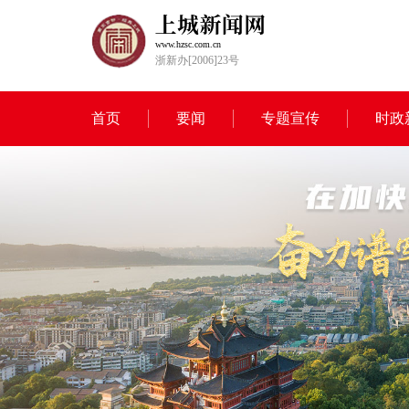
www.hzsc.com.cn
浙新办[2006]23号
首页
要闻
专题宣传
时政