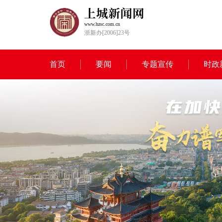
www.hzsc.com.cn
浙新办[2006]23号
首页
要闻
专题宣传
时政