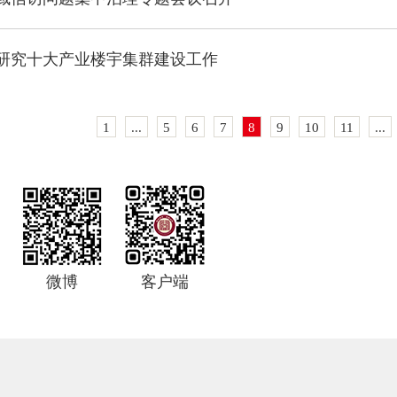
研究十大产业楼宇集群建设工作
1
...
5
6
7
8
9
10
11
...
微博
客户端