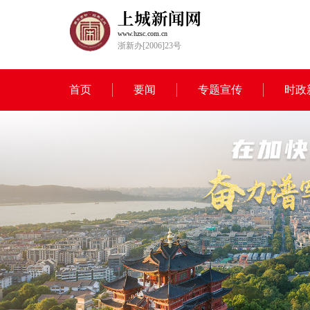
www.hzsc.com.cn
浙新办[2006]23号
首页
要闻
专题宣传
时政