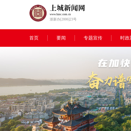
www.hzsc.com.cn
浙新办[2006]23号
首页
要闻
专题宣传
时政