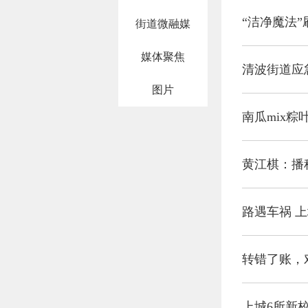
“洁净魔法
街道微融媒
媒体聚焦
清波街道应
图片
南瓜mix粽
黄江棋：播
路遇车祸 
转错了账，
上城6所新