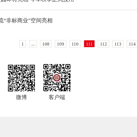
流“非标商业”空间亮相
1
...
108
109
110
111
112
113
114
微博
客户端