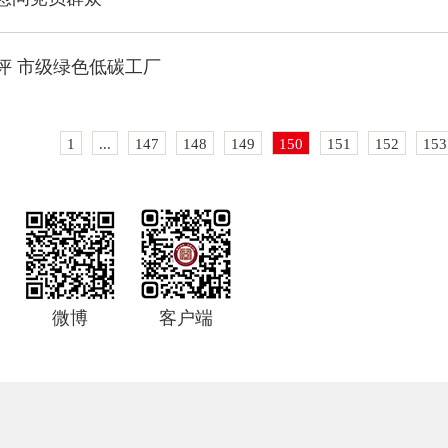
评 市级绿色低碳工厂
1
...
147
148
149
150
151
152
153
微博
客户端