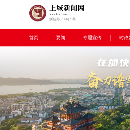
www.hzsc.com.cn
浙新办[2006]23号
首页
要闻
专题宣传
时政