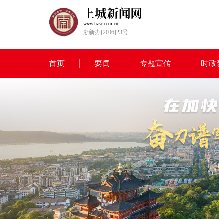
www.hzsc.com.cn
浙新办[2006]23号
首页
要闻
专题宣传
时政