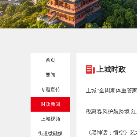
首页
上城时政
要闻
专题宣传
上城“全周期体重管家
时政新闻
税惠春风护航跨境 
上城视频
《黑神话：悟空》艺
街道微融媒