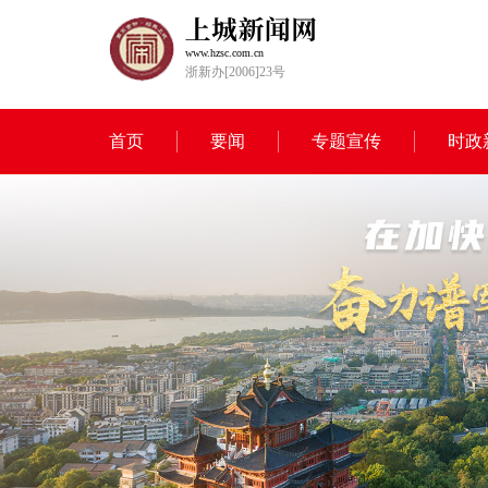
www.hzsc.com.cn
浙新办[2006]23号
首页
要闻
专题宣传
时政