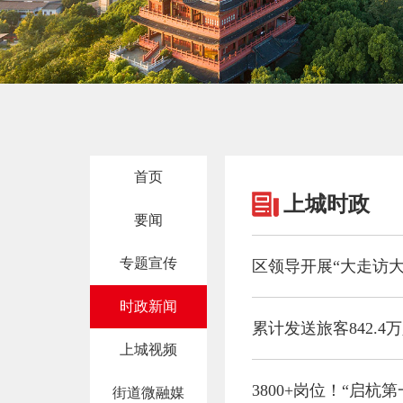
首页
上城时政
要闻
专题宣传
区领导开展“大走访
时政新闻
累计发送旅客842.
上城视频
3800+岗位！“启
街道微融媒