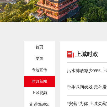
首页
上城时政
要闻
专题宣传
污水排放减少99% 
时政新闻
学生课间嬉戏 意外
上城视频
“安薪”为你 上城欠
街道微融媒