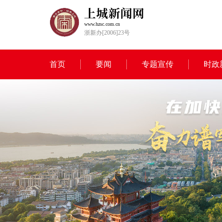
www.hzsc.com.cn
浙新办[2006]23号
首页
要闻
专题宣传
时政