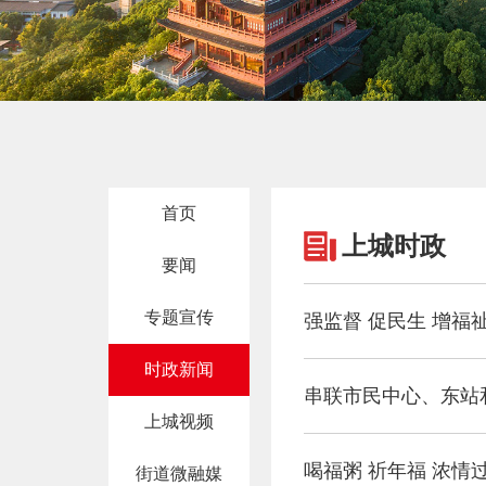
首页
上城时政
要闻
专题宣传
时政新闻
串联市民中心、东站
上城视频
喝福粥 祈年福 浓情
街道微融媒