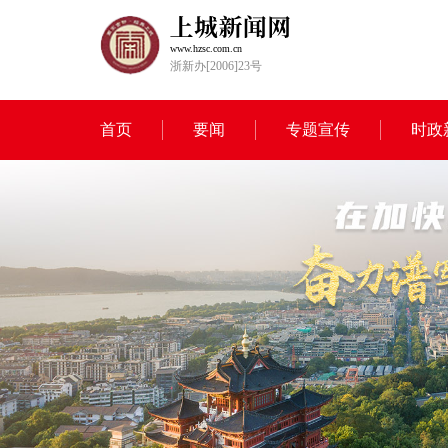
www.hzsc.com.cn
浙新办[2006]23号
首页
要闻
专题宣传
时政