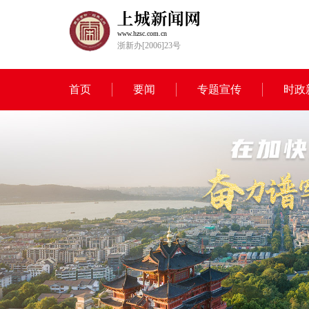
www.hzsc.com.cn
浙新办[2006]23号
首页
要闻
专题宣传
时政