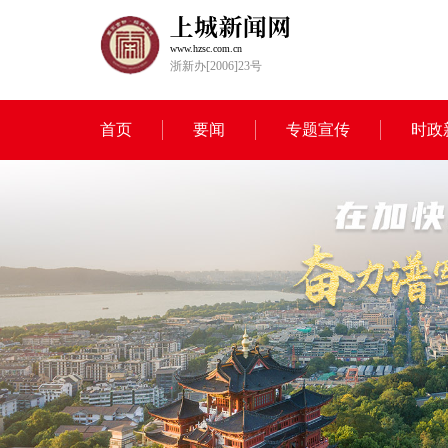
www.hzsc.com.cn
浙新办[2006]23号
首页
要闻
专题宣传
时政