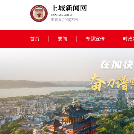
www.hzsc.com.cn
浙新办[2006]23号
首页
要闻
专题宣传
时政