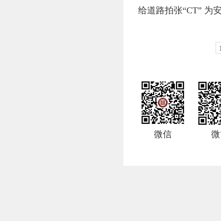
给道路拍张“CT” 为
微信
微