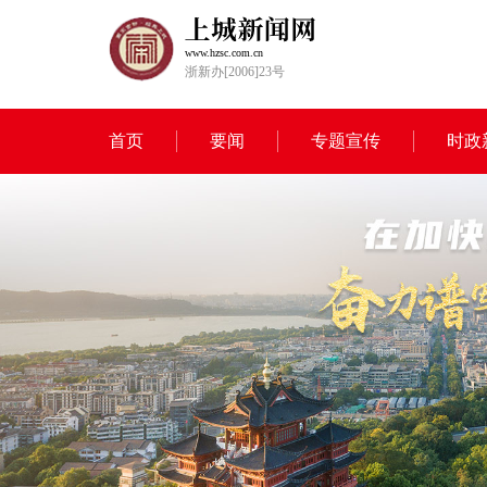
www.hzsc.com.cn
浙新办[2006]23号
首页
要闻
专题宣传
时政