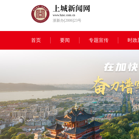
www.hzsc.com.cn
浙新办[2006]23号
首页
要闻
专题宣传
时政