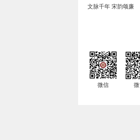
文脉千年 宋韵颂廉
微信
微