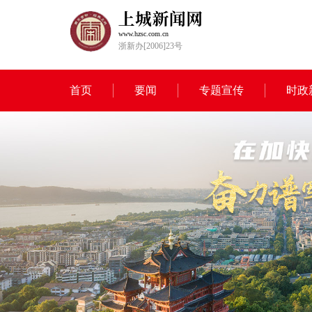
www.hzsc.com.cn
浙新办[2006]23号
首页
要闻
专题宣传
时政