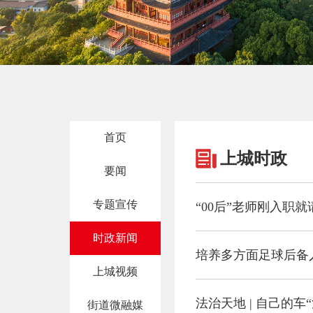
首页
上城时政
要闻
专题宣传
“00后”老师刚入职
时政新闻
培养多方面足球后备人
上城视频
法治天地 | 自己的
街道微融媒