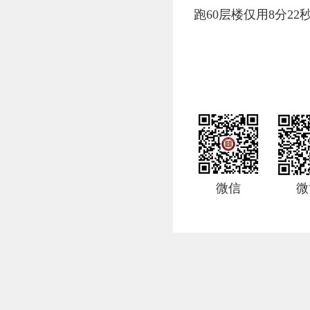
跑60层楼仅用8分22
微信
微