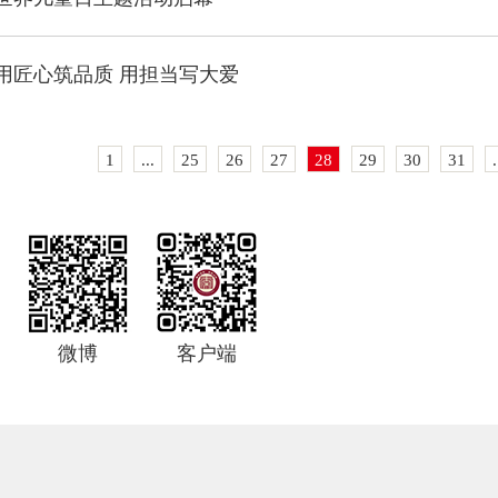
用匠心筑品质 用担当写大爱
1
...
25
26
27
28
29
30
31
.
微博
客户端