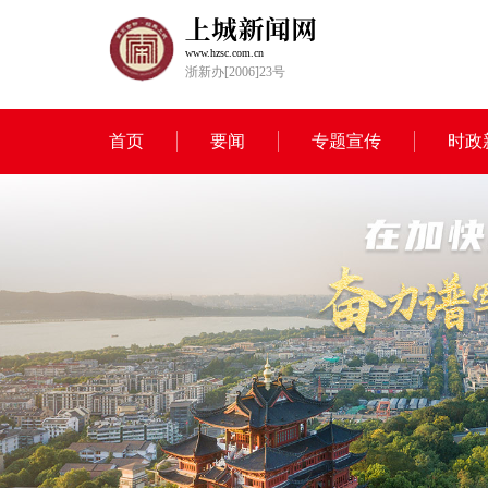
www.hzsc.com.cn
浙新办[2006]23号
首页
要闻
专题宣传
时政