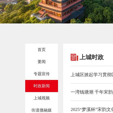
首页
上城时政
要闻
专题宣传
上城区掀起学习贯彻
时政新闻
一湾钱塘潮 千年宋韵
上城视频
2025“梦溪杯”宋
街道微融媒