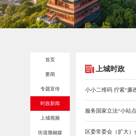
首页
上城时政
要闻
专题宣传
小小二维码 拧紧“廉
时政新闻
服务国家立法“小站点
上城视频
区委常委会（扩大）
街道微融媒