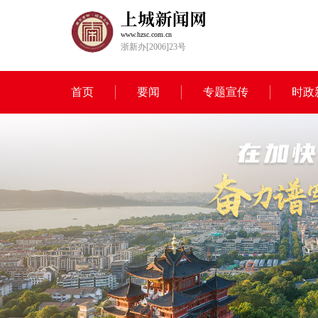
www.hzsc.com.cn
浙新办[2006]23号
首页
要闻
专题宣传
时政