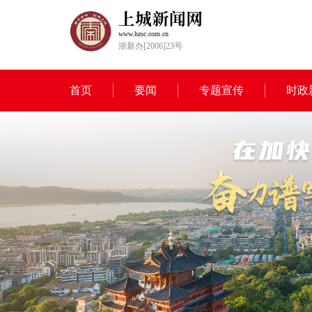
www.hzsc.com.cn
浙新办[2006]23号
首页
要闻
专题宣传
时政