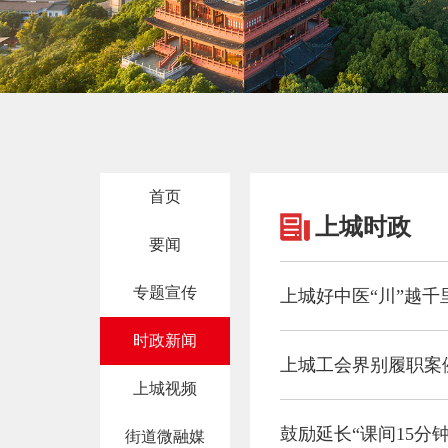
首页
上城时政
要闻
专题宣传
上城好中医“川”越千
时政新闻
上城工会界别履职案
上城视频
鼓励延长“课间15分
街道微融媒