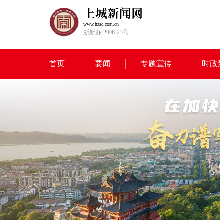
www.hzsc.com.cn
浙新办[2006]23号
首页
要闻
专题宣传
时政