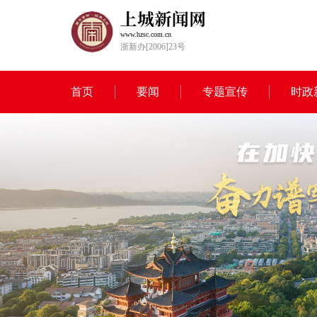
www.hzsc.com.cn
浙新办[2006]23号
首页
要闻
专题宣传
时政