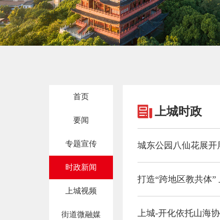
首页
上城时政
要闻
专题宣传
城东公园八仙花展开
时政新闻
打造“跨地区教共体”
上城视频
上城-开化依托山海
街道微融媒