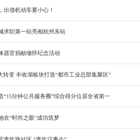
，出借机动车要小心！
城求职第一站亮相杭州东站
体器官捐献缅怀纪念活动
”大转变 丰收湖板块打造“都市工业总部集聚区”
造“15分钟公共服务圈”综合得分位居全省第一
她在“时尚之眼”成功筑梦
滨青年路社区 “青年议事会”