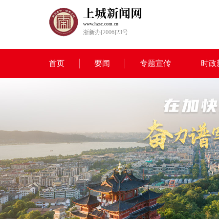
www.hzsc.com.cn
浙新办[2006]23号
首页
要闻
专题宣传
时政