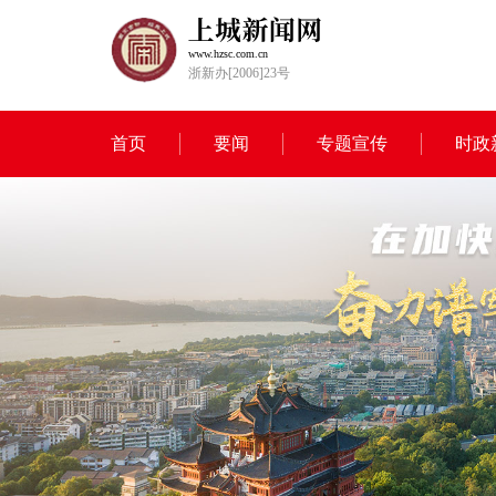
www.hzsc.com.cn
浙新办[2006]23号
首页
要闻
专题宣传
时政