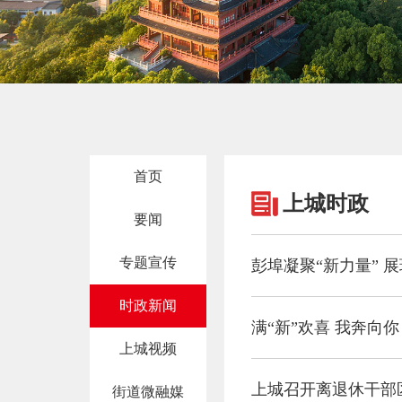
首页
上城时政
要闻
专题宣传
彭埠凝聚“新力量” 展
时政新闻
满“新”欢喜 我奔向
上城视频
上城召开离退休干部
街道微融媒