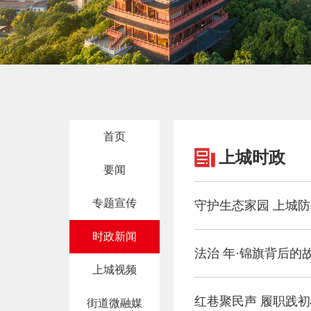
首页
上城时政
要闻
专题宣传
守护生态家园 上城
时政新闻
法治 年·锦旗背后的
上城视频
红巷聚民声 履职践
街道微融媒