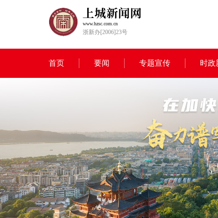
www.hzsc.com.cn
浙新办[2006]23号
首页
要闻
专题宣传
时政