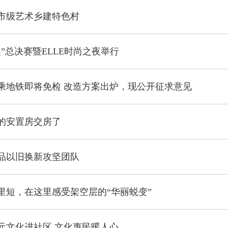
市级艺术乡建特色村
帛奖”总决赛暨ELLE时尚之夜举行
乘地铁即将免检 改造方案出炉，现公开征求意见
的安置房交房了
品以旧换新攻坚团队
里短，在这里感受架空层的“华丽蜕变”
元文化进社区 文化惠民暖人心