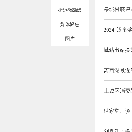
皋城村获评
街道微融媒
媒体聚焦
2024“汉
图片
城站出站换
离西湖最近
上城区消费
话家常、谈
刘春廷：多