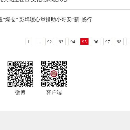
递“爆仓” 彭埠暖心举措助小哥安“新”畅行
1
...
92
93
94
95
96
97
98
.
微博
客户端