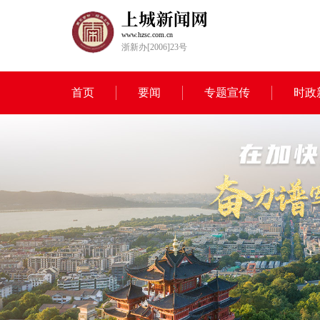
www.hzsc.com.cn
浙新办[2006]23号
首页
要闻
专题宣传
时政