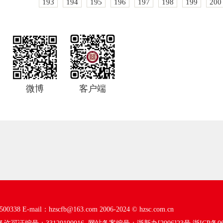
193
194
195
196
197
198
199
200
微博
客户端
00338
E-mail：hzscfb@163.com
2006-2024 ©
hzsc.com.cn