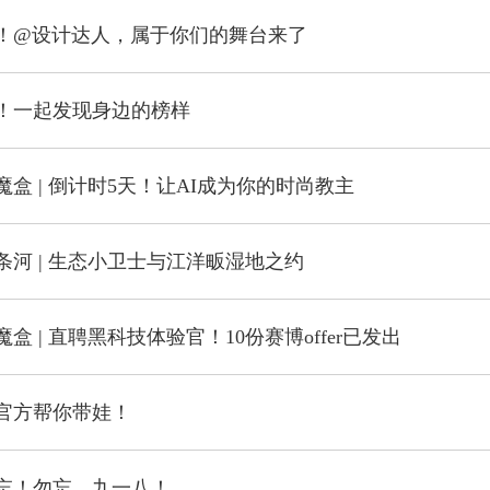
！@设计达人，属于你们的舞台来了
！一起发现身边的榜样
盒 | 倒计时5天！让AI成为你的时尚教主
条河 | 生态小卫士与江洋畈湿地之约
盒 | 直聘黑科技体验官！10份赛博offer已发出
官方帮你带娃！
忘！勿忘，九一八！