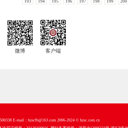
193
194
195
196
197
198
199
200
微博
客户端
00338
E-mail：hzscfb@163.com
2006-2024 ©
hzsc.com.cn