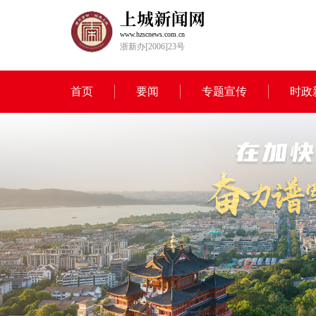
www.hzscnews.com.cn
浙新办[2006]23号
首页
要闻
专题宣传
时政