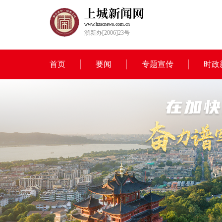
www.hzscnews.com.cn
浙新办[2006]23号
首页
要闻
专题宣传
时政