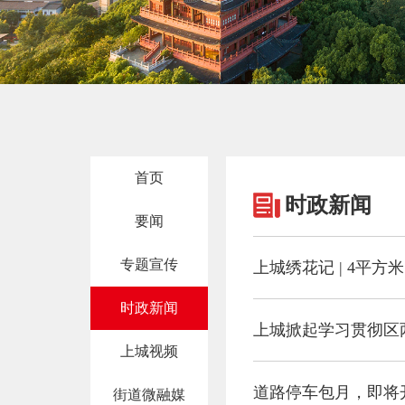
首页
时政新闻
要闻
专题宣传
上城绣花记 | 4平
时政新闻
上城掀起学习贯彻区
上城视频
道路停车包月，即将
街道微融媒