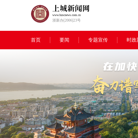
www.hzscnews.com.cn
浙新办[2006]23号
首页
要闻
专题宣传
时政