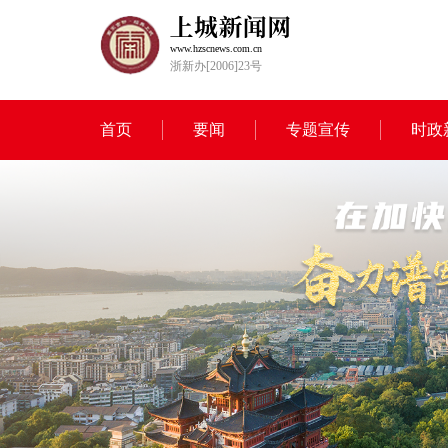
www.hzscnews.com.cn
浙新办[2006]23号
首页
要闻
专题宣传
时政