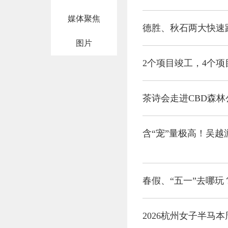
媒体聚焦
德胜、秋石两大快速
图片
2个项目竣工，4个
茶诗会走进CBD森
含“宠”量极高！吴
春假、“五一”去哪玩
2026杭州女子半马