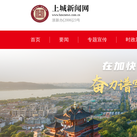
www.hzscnews.com.cn
浙新办[2006]23号
首页
要闻
专题宣传
时政