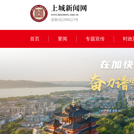
www.hzscnews.com.cn
浙新办[2006]23号
首页
要闻
专题宣传
时政