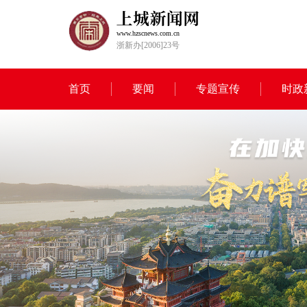
www.hzscnews.com.cn
浙新办[2006]23号
首页
要闻
专题宣传
时政