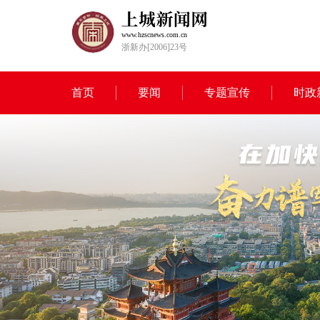
www.hzscnews.com.cn
浙新办[2006]23号
首页
要闻
专题宣传
时政