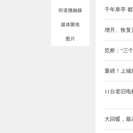
千年皋亭 都
街道微融媒
媒体聚焦
增开、恢复
图片
笕桥：“三个
重磅！上城
11台老旧
大回暖，最