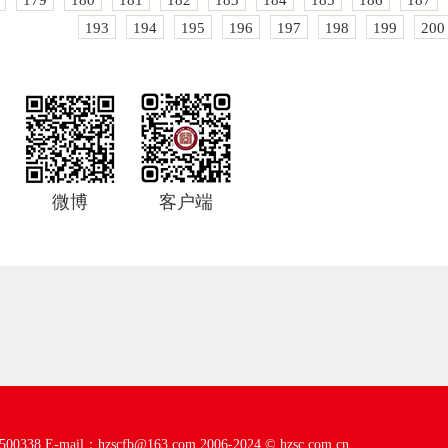
179
180
181
182
183
184
185
186
187
193
194
195
196
197
198
199
200
微博
客户端
00338
E-mail：hzscfb@163.com
2006-2024 ©
hzsc.com.cn