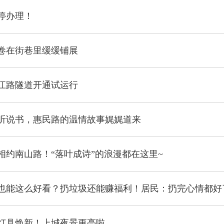
停办理！
卷在街巷里缓缓铺展
江路隧道开通试运行
听说书，惠民路的温情故事娓娓道来
相约南山路！“落叶成诗”的浪漫都在这里~
也能这么好看？扔垃圾还能赚福利！居民：扔完心情都好
景观灯具焕新！上城夜景更亮啦