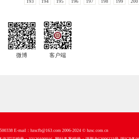
193
194
195
196
197
198
199
200
微博
客户端
00338
E-mail：hzscfb@163.com
2006-2024 ©
hzsc.com.cn