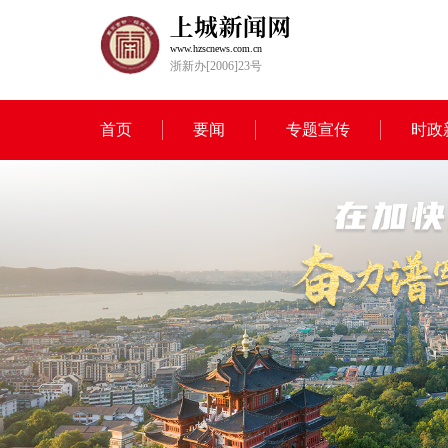
www.hzscnews.com.cn
浙新办[2006]23号
首页
要闻
专题宣传
时政