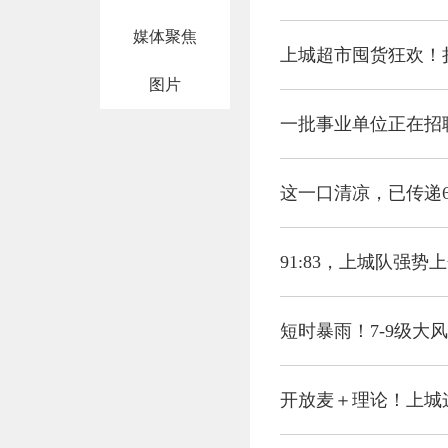
媒体聚焦
上城超市囤货狂欢！
图片
一批事业单位正在招
这一口清凉，已传递6
91:83，上城队强
短时暴雨！7-9级大
开放麦＋理论！上城