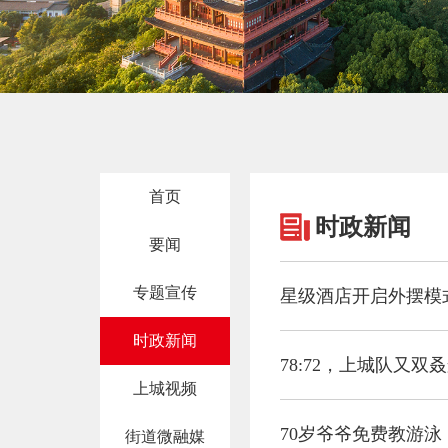
首页
时政新闻
要闻
专题宣传
星级酒店开启外摆模
时政新闻
78:72，上城队又双
上城视频
70岁爷爷免费教游泳
街道微融媒