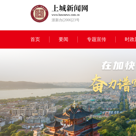
www.hzscnews.com.cn
浙新办[2006]23号
首页
要闻
专题宣传
时政