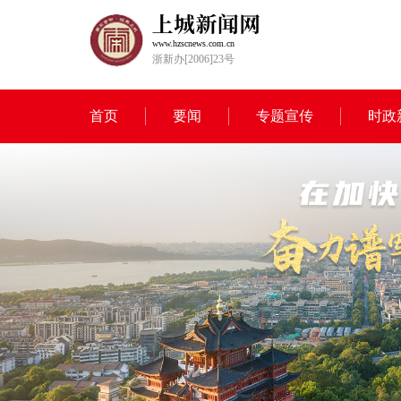
www.hzscnews.com.cn
浙新办[2006]23号
首页
要闻
专题宣传
时政