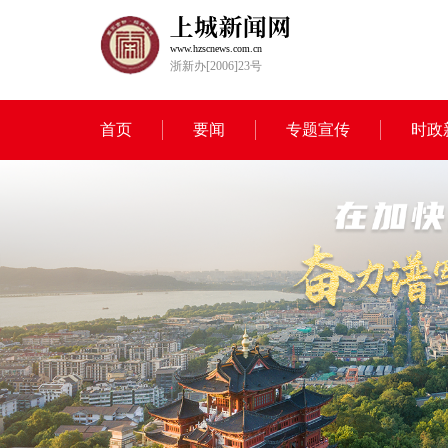
www.hzscnews.com.cn
浙新办[2006]23号
首页
要闻
专题宣传
时政