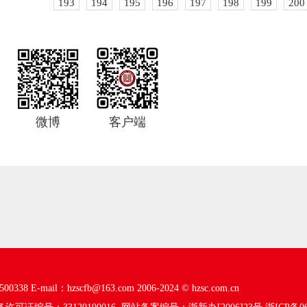
193
194
195
196
197
198
199
200
微博
客户端
00338
E-mail：hzscfb@163.com
2006-2024 ©
hzsc.com.cn