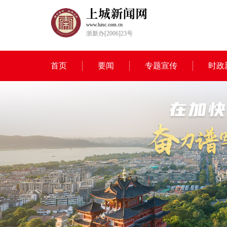
www.hzsc.com.cn
浙新办[2006]23号
首页
要闻
专题宣传
时政