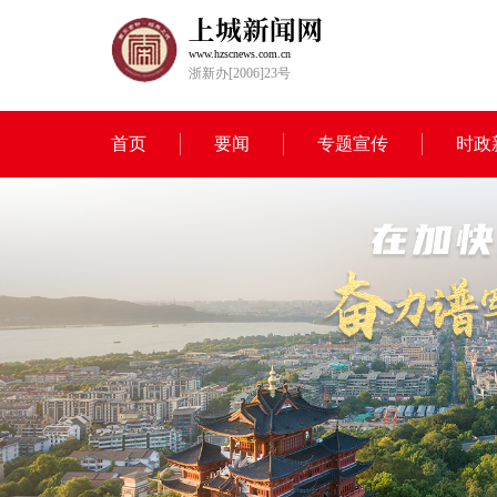
www.hzscnews.com.cn
浙新办[2006]23号
首页
要闻
专题宣传
时政