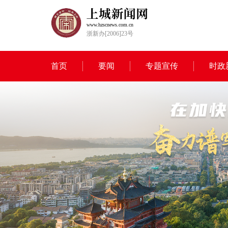
www.hzscnews.com.cn
浙新办[2006]23号
首页
要闻
专题宣传
时政